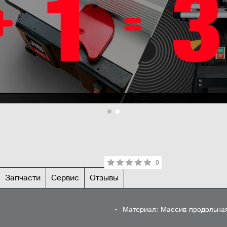
0
Запчасти
Сервис
Отзывы
ИКИ
ОСНОВ
Материал: Массив продольная
0
Деталировка
Сервисный центр
Техническая Поддержка
0