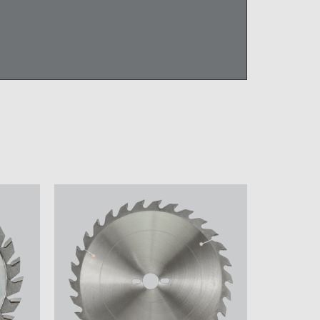
50x30x3,2
Пила Dimar c
Пила Dimar c
ольного
ограничителем
ограничителем
ул:
D250x30x3,2 Z24 ручная
D300x30x3,2 Z24
подача Артикул:
Артикул: 90101006
90100956
)
(нет на складе)
(нет на складе)