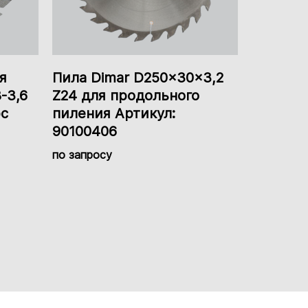
я
Пила Dimar D250x30x3,2
-3,6
Z24 для продольного
рс
пиления Артикул:
90100406
по запросу