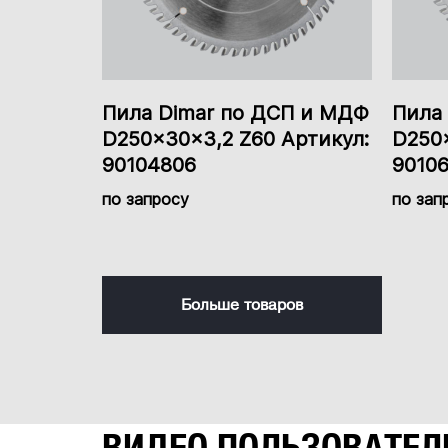
Пила Dimar по ДСП и МДФ
Пила
D250x30x3,2 Z60 Артикул:
D250x
90104806
9010
по запросу
по зап
Больше товаров
ВИДЕО ПОЛЬЗОВАТЕЛ