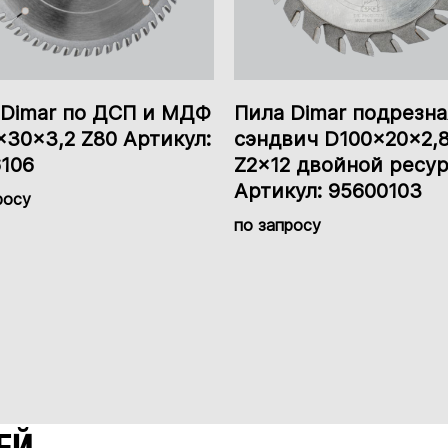
 Dimar по ДСП и МДФ
Пила Dimar подрезна
30x3,2 Z80 Артикул:
сэндвич D100x20x2,8
6106
Z2x12 двойной ресу
Артикул: 95600103
росу
по запросу
ЕЙ