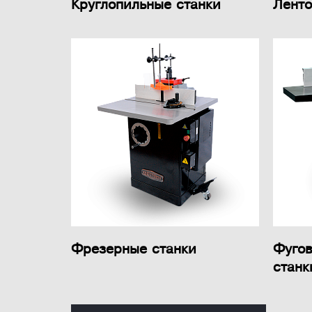
Круглопильные станки
Ленто
Фрезерные станки
Фуго
станк