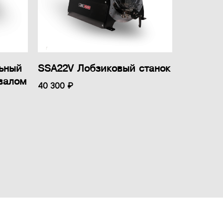
льный
SSA22V Лобзиковый станок
валом
40 300 ₽