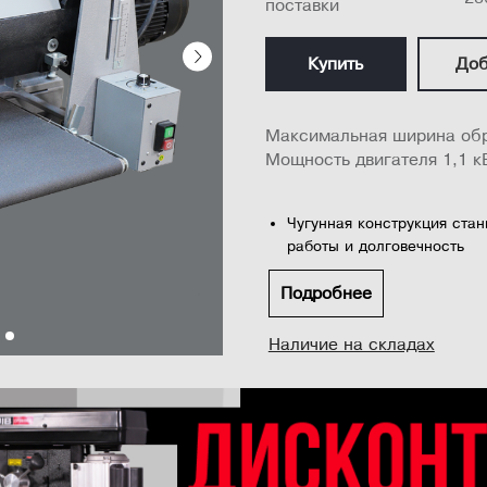
поставки
Купить
Доб
Максимальная ширина обр
Мощность двигателя 1,1 к
Чугунная конструкция ста
работы и долговечность
Cистема i-шлифования неп
Подробнее
барабана и автоматически 
поддержания максимальной
Наличие на складах
Система привода конвейера
протягивает заготовку чер