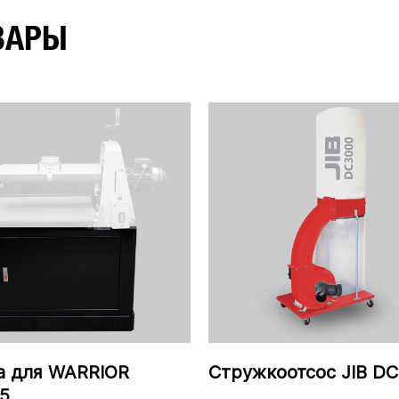
ВАРЫ
а для WARRIOR
Стружкоотсос JIB D
5