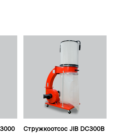
C3000
Стружкоотсос JIB DC300B