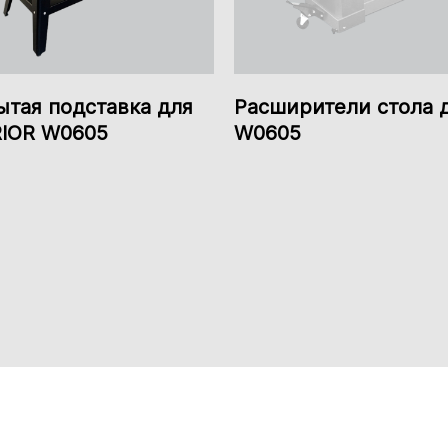
ытая подставка для
Расширители стола 
IOR W0605
W0605