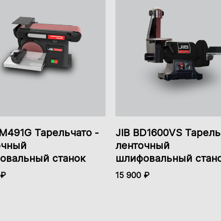
е устают даже после долгой работы. Результатом доволен
Забудь про РУЧНУЮ ШЛИФОВКУ навсегда!
Есть
абота. Классный агрегат, все работает как надо. Шлифуе
M491G Тарельчато -
JIB BD1600VS Тарель
очный
ленточный
 бульдозер, режет всё, что хочешь. Легко управляется, д
идёт быстрее и качественнее. Полностью доволен.
овальный станок
шлифовальный стан
 ₽
15 900 ₽