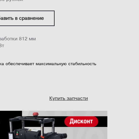
авить в сравнение
аботки 812 мм
Вт
нка обеспечивает максимальную стабильность
рерывно контролирует нагрузку на двигатель
регулирует скорость двигателя конвейера для
 скорости подачи без перегрузки
Купить запчасти
, установленная в задней части стола,
ез шлифовальный стан�...