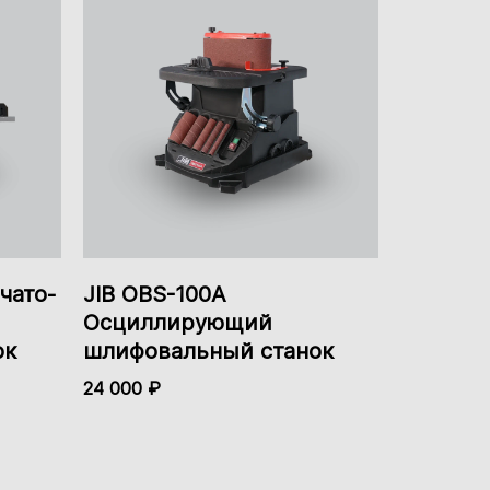
23.12.2024
, поверхность получается гладкая.
12.12.2024
т ровно и чисто, пыли минимум.
чато-
JIB OBS-100A
12.12.2024
Осциллирующий
аже если руки не из техники. Купил
ок
шлифовальный станок
24 000 ₽