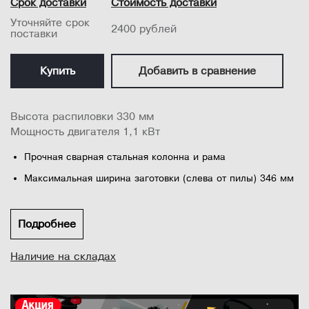
Срок доставки
Стоимость доставки
Уточняйте срок
2400 рублей
поставки
Купить
Добавить в сравнение
Высота распиловки 330 мм
Мощность двигателя 1,1 кВт
Прочная сварная стальная колонна и рама
Максимальная ширина заготовки (слева от пилы) 346 мм
Высота продольной распиловки 330 мм.
Сбалансированные литые алюминиевые маховики
Подробнее
Направляющие с подшипниками обеспечивают плавную
Наличие на складах
поддержку пильного полотна во время резки
Два диапазона скорости вращения — 440 / 900 об/мин
Стол из обработанного чугуна с Т-образными пазами