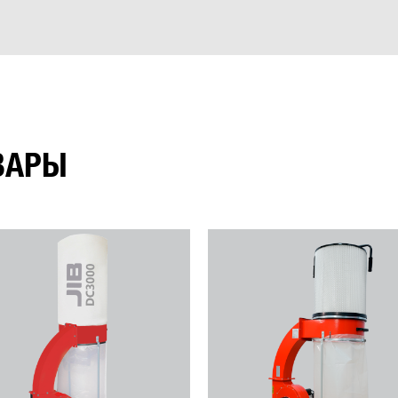
а. Доски тянет сам, скорость протяжки хорошая. Поверхн
тится мягко, выставлять размер легко.
ВАРЫ