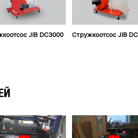
жкоотсос JIB DC3000
Стружкоотсос JIB D
ЕЙ