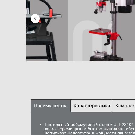
Преимущества
Характеристики
Комплек
ВСЕ ХАРАКТЕРИСТ
Настольный рейсмусовый станок JIB 22101 
Железный расширитель стола
Мощность двигателя
5
легко перемещать и быстро выполнять обра
Инструкция
Задать вопрос
Инструкция
4
испытывая недостатка в мощности двигател
Крепежи для крепления провода питания
Пусковой ток