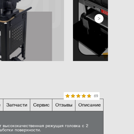
69
е
Запчасти
Сервис
Отзывы
Описание
НЫЕ ХАРАКТЕРИСТИКИ
я по ширине 153 мм
2,4 мм
т высококачественная режущая головка с 2
аботки поверхности.
Оставить отзыв
я по ширине 76 мм
3,2 мм