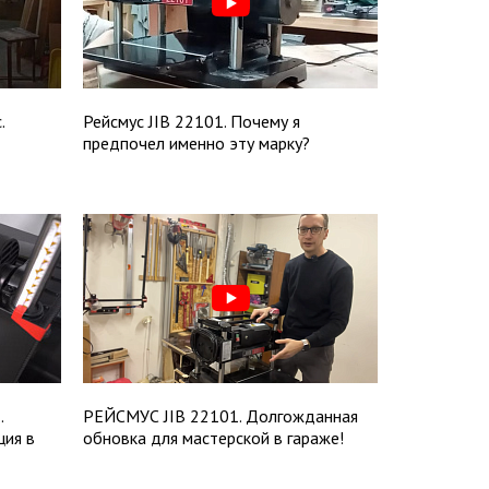
.
Рейсмус JIB 22101. Почему я
предпочел именно эту марку?
.
РЕЙСМУС JIB 22101. Долгожданная
ция в
обновка для мастерской в гараже!