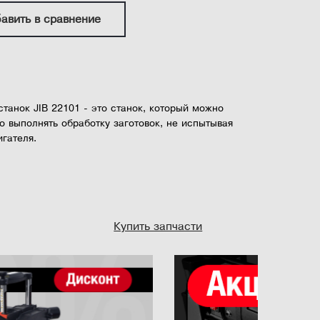
авить в сравнение
танок JIB 22101 - это станок, который можно
о выполнять обработку заготовок, не испытывая
гателя.
одит высококачественная режущая головка с 2
обработки поверхности.
гателем мощностью 2 кВт, выдающий частоту
750 об/мин и скорость подачи...
Купить запчасти