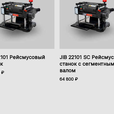
22101, WARRIOR W0206 и WARRIOR W0204
имен
мм
114 мм
114 мм
мм
305 мм
305 мм
улировки высоты, через раз забивается турбина приходитс
овку.
2101 Рейсмусовый
JIB 22101 SC Рейсму
 не два винта как у большинства, а четыре и привод на ни
к
станок с сегментны
ое главное сбор стружки в мешок. Очень чистая работа.
валом
 большой пусковой ток. Проблема решается установкой мо
 ₽
ый дешёвый, всё работает.
64 800 ₽
жку выплевывает отлично, встроенная турбина справляет