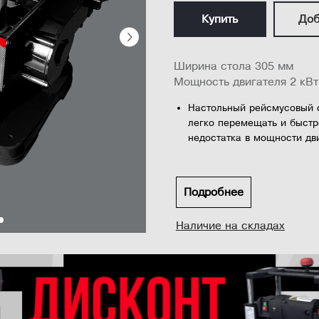
Купить
Доб
Ширина стола 305 мм
Мощность двигателя 2 кВт
Настольный рейсмусовый с
легко перемещать и быстр
недостатка в мощности дви
В комплектацию станка вх
ножами для сверхгладкой 
Подробнее
Станок также оснащен дви
вращения режущего вала 8
Наличие на складах