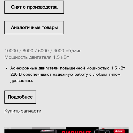
Снят с производства
Аналогичные товары
10000 / 8000 / 6000 / 4000 об/мин
Мощность двигателя 1,5 кВт
Асинхронные двигатели повышенной мощностью 1,5 кВт
220 В обеспечивают надежную работу с любым типом
древесины.
Стартовый штифт начального положения для
фрезерования криволинейных форм.
Подробнее
Двухскоростная ступенчатая клиноременная передача
Купить запчасти
обеспечивает выбор требуемой частоты вращения и
момента при различных диаметрах фрезы.
Независимые левая и правая щечки параллельного упора