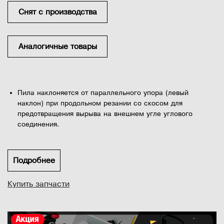
Снят с производства
Аналогичные товары
Пила наклоняется от параллельного упора (левый
наклон) при продольном резании со скосом для
предотвращения вырыва на внешнем угле углового
соединения.
Большой чугунный стол с чугунными удлинителями для
обеспечения максимальной опоры материала.
Подробнее
Подвижный угловой упор для использования в Т-
образном пазу с предустановленными углами на 45° и
Купить запчасти
90°.
Асинхронный двигатель выходной мощностью 1,5 кВ...