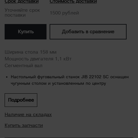
Срок доставки
Стоимость доставки
Уточняйте срок
1500 рублей
поставки
Купить
Добавить в сравнение
Ширина стола 158 мм
Мощность двигателя 1,1 кВт
Сегментный вал
Настольный фуговальный станок JIB 22102 SC оснащен
чугунным столом и установленным по центру
параллельным упором, который достаточно прочный для
работы с крупногабаритными заготовками.
Подробнее
Станок также оснащен двигателем мощностью 1,1 кВт,
патрубком аспирации опилок 63,5 мм, встроенной
Наличие на складах
системой сбора пыли, регулировкой наклона
Купить запчасти
параллельного упора под углом 45° и простым в
настройке режущим валом.