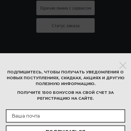
Горячая линия с сервисом
Статус заказа
Подписаться на новости
ПОДПИШИТЕСЬ, ЧТОБЫ ПОЛУЧАТЬ УВЕДОМЛЕНИЯ О
Соглашение на обработку персональных
НОВЫХ ПОСТУПЛЕНИЯХ, СКИДКАХ, АКЦИЯХ И ДРУГУЮ
ПОЛЕЗНУЮ ИНФОРМАЦИЮ.
данных
ПОЛУЧИТЕ 1500 БОНУСОВ НА СВОЙ СЧЕТ ЗА
Соглашение на получение информационной
РЕГИСТРАЦИЮ НА САЙТЕ.
рассылки